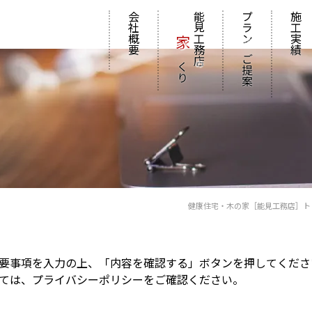
会社概要
能見工務店
プラン
施工実績
家
の
づくり
ご提案
の
健康住宅・木の家［能見工務店］ト
要事項を入力の上、「内容を確認する」ボタンを押してくださ
ては、
プライバシーポリシー
をご確認ください。