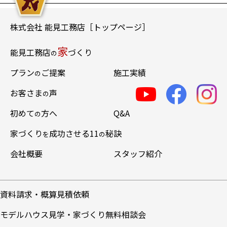
株式会社 能見工務店［トップページ］
家
能見工務店
づくり
の
プラン
ご提案
施工実績
の
お客さま
声
の
初めて
方へ
Q&A
の
家づくり
成功させる11
秘訣
を
の
会社概要
スタッフ紹介
資料請求・概算見積依頼
モデルハウス見学・家づくり無料相談会