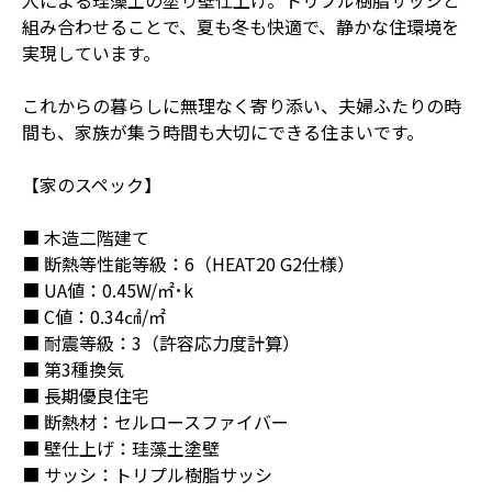
組み合わせることで、夏も冬も快適で、静かな住環境を
実現しています。
これからの暮らしに無理なく寄り添い、夫婦ふたりの時
間も、家族が集う時間も大切にできる住まいです。
【家のスペック】
■ 木造二階建て
■ 断熱等性能等級：6（HEAT20 G2仕様）
■ UA値：0.45W/㎡･k
■ C値：0.34㎠/㎡
■ 耐震等級：3（許容応力度計算）
■ 第3種換気
■ 長期優良住宅
■ 断熱材：セルロースファイバー
■ 壁仕上げ：珪藻土塗壁
■ サッシ：トリプル樹脂サッシ