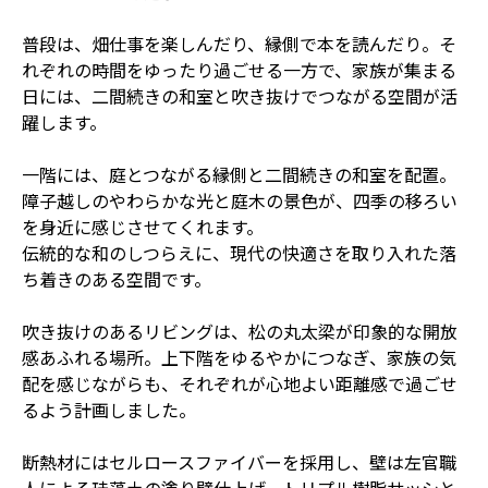
普段は、畑仕事を楽しんだり、縁側で本を読んだり。そ
れぞれの時間をゆったり過ごせる一方で、家族が集まる
日には、二間続きの和室と吹き抜けでつながる空間が活
躍します。
一階には、庭とつながる縁側と二間続きの和室を配置。
障子越しのやわらかな光と庭木の景色が、四季の移ろい
を身近に感じさせてくれます。
伝統的な和のしつらえに、現代の快適さを取り入れた落
ち着きのある空間です。
吹き抜けのあるリビングは、松の丸太梁が印象的な開放
感あふれる場所。上下階をゆるやかにつなぎ、家族の気
配を感じながらも、それぞれが心地よい距離感で過ごせ
るよう計画しました。
断熱材にはセルロースファイバーを採用し、壁は左官職
人による珪藻土の塗り壁仕上げ。トリプル樹脂サッシと