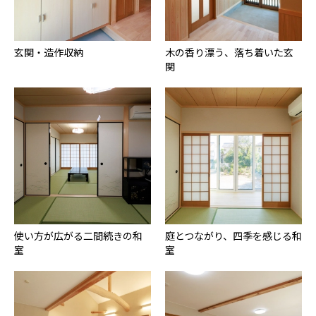
玄関・造作収納
木の香り漂う、落ち着いた玄
関
使い方が広がる二間続きの和
庭とつながり、四季を感じる和
室
室