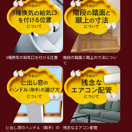
3種換気の給気口を付ける位置
階段の踏面と蹴上の寸法につい
て
辷出し窓のハンドル（取手）の
残念なエアコン配管