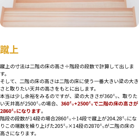
蹴上
蹴上の寸法は二階の床の高さ÷階段の段数で計算して出しま
す。
そして、二階の床の高さは二階の床に使う一番大きい梁の大き
さと取りたい天井の高さをもとに出します。
本当は少し余裕をみるのですが、梁の大きさが360㍉、取りた
い天井高が2500㍉の場合、
360㍉+2500㍉で二階の床の高さが
2860㍉になります
。
階段の段数が14段の場合2860㍉÷14段で蹴上が204.28㍉にな
りこの端数を繰り上げた205㍉×14段の2870㍉が二階の床の
高さになります。