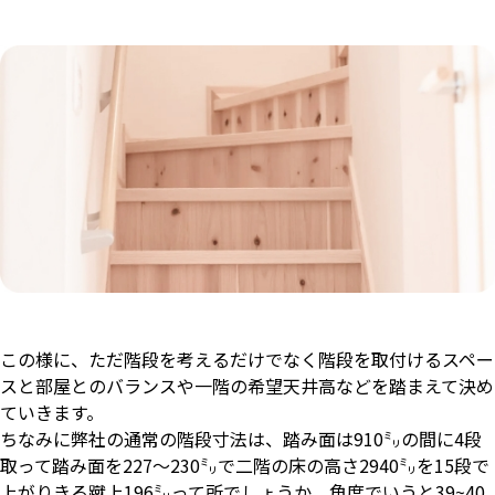
この様に、ただ階段を考えるだけでなく階段を取付けるスペー
スと部屋とのバランスや一階の希望天井高などを踏まえて決め
ていきます。
ちなみに弊社の通常の階段寸法は、踏み面は910㍉の間に4段
取って踏み面を227～230㍉で二階の床の高さ2940㍉を15段で
上がりきる蹴上196㍉って所でしょうか。角度でいうと39~40