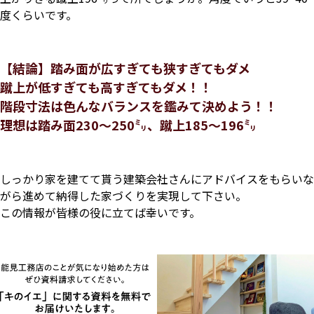
度くらいです。
【結論】踏み面が広すぎても狭すぎてもダメ
蹴上が低すぎても高すぎてもダメ！！
階段寸法は色んなバランスを鑑みて決めよう！！
理想は踏み面230～250㍉、蹴上185～196㍉
しっかり家を建てて貰う建築会社さんにアドバイスをもらいな
がら進めて納得した家づくりを実現して下さい。
この情報が皆様の役に立てば幸いです。