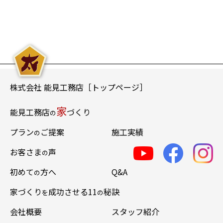
株式会社 能見工務店［トップページ］
家
能見工務店
づくり
の
プラン
ご提案
施工実績
の
お客さま
声
の
初めて
方へ
Q&A
の
家づくり
成功させる11
秘訣
を
の
会社概要
スタッフ紹介