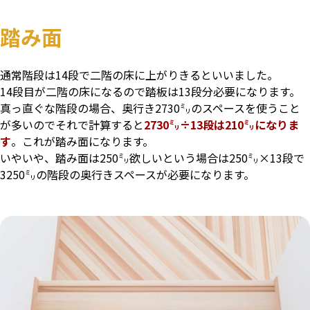
踏み面
通常階段は14段で二階の床に上がりきるといいました。
14段目が二階の床になるので踏板は13段分必要になります。
真っ直ぐな階段の場合、奥行き2730㍉のスペースを使うこと
が多いのでそれで計算すると
2730㍉÷13段は210㍉になりま
す
。これが踏み面になります。
いやいや、踏み面は250㍉欲しいという場合は250㍉×13段で
3250㍉の階段の奥行きスペースが必要になります。