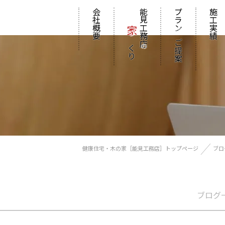
会社概要
能見工務店
プラン
施工実績
家
の
づくり
ご提案
の
健康住宅・木の家［能見工務店］トップページ
ブロ
ブログ