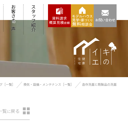
お客さま
スタッフ紹介
の
声
グ［一覧］
換気・設備・メンテナンス［一覧］
造作洗面と既製品の洗面
一覧
戻る
に