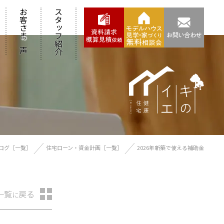
お客さま
スタッフ紹介
の
声
ログ［一覧］
住宅ローン・資金計画［一覧］
2026年新築で使える補助金
一覧
戻る
に