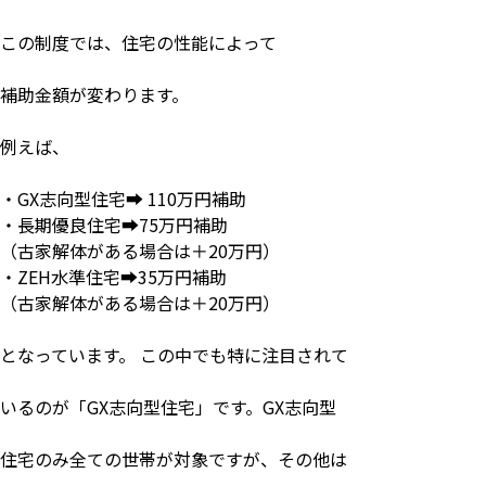
この制度では、住宅の性能によって
補助金額が変わります。
例えば、
・
GX
志向型住宅➡
110
万円補助
・長期優良住宅➡
75
万円補助
（古家解体がある場合は＋
20
万円）
・
ZEH
水準住宅➡
35
万円補助
（古家解体がある場合は＋
20
万円）
となっています。 この中でも特に注目されて
いるのが「
GX
志向型住宅」です。
GX
志向型
住宅のみ全ての世帯が対象ですが、その他は