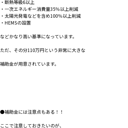
・断熱等級
6
以上
・一次エネルギー消費量
35
％以上削減
・太陽光発電などを含め
100
％以上削減
・
HEMS
の設置
などかなり高い基準になっています。
ただ、その分
110
万円という非常に大きな
補助金が用意されています。
●
補助金には注意点もある！！
ここで注意しておきたいのが、