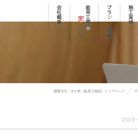
会社概要
能見工務店
プラン
施工実績
家
の
づくり
ご提案
の
健康住宅・木の家［能見工務店］トップページ
ブ
ブログ