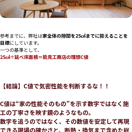
参考までに、弊社は
家全体の隙間を25㎠までに抑えることを
目標
にしています。
一つの基準として、
25㎠÷延べ床面積＝能見工務店の理想C値
【結論】C値で気密性能を判断するな！！
C値は“家の性能そのもの”を示す数字ではなく
施
工の丁寧さを映す鏡のようなもの。
数字を追うのではなく、
その数値を安定して再現
できる現場の確かさと、
断熱・換気まで含めた総