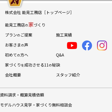
株式会社 能見工務店［トップページ］
家
能見工務店
づくり
の
プラン
ご提案
施工実績
の
お客さま
声
の
初めて
方へ
Q&A
の
家づくり
成功させる11
秘訣
を
の
会社概要
スタッフ紹介
資料請求・概算見積依頼
モデルハウス見学・家づくり無料相談会