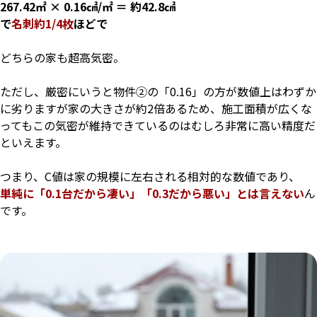
267.42㎡ × 0.16㎠/㎡ ＝ 約42.8㎠
で
名刺約1/4枚
ほどで
どちらの家も超高気密。
ただし、厳密にいうと物件②の「0.16」の方が数値上はわずか
に劣りますが
家の大きさが約2倍あるため、施工面積が広くな
ってもこの気密が維持できているのは
むしろ非常に高い精度だ
といえます。
つまり、C値は家の規模に左右される相対的な数値であり、
単純に「0.1台だから凄い」「0.3だから悪い」とは言えない
ん
です。