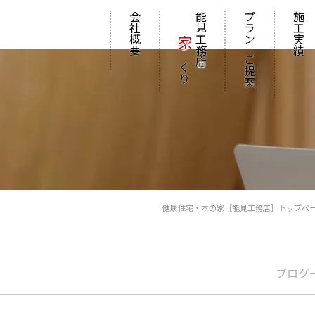
会社概要
能見工務店
プラン
施工実績
家
の
づくり
ご提案
の
健康住宅・木の家［能見工務店］トップペ
ブログ