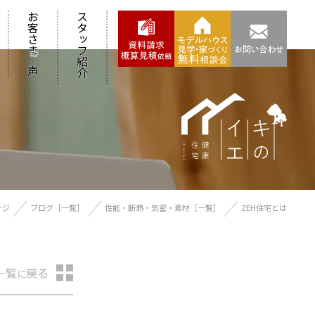
お客さま
スタッフ紹介
の
声
ージ
ブログ［一覧］
性能・断熱・気密・素材［一覧］
ZEH住宅とは
一覧
戻る
に