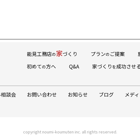
家
能見工務店
づくり
プラン
ご提案
の
の
初めて
方へ
Q&A
家づくり
成功させる
の
を
料相談会
お問い合わせ
お知らせ
ブログ
メディ
copyright noumi-koumuten inc. all rights reserved.