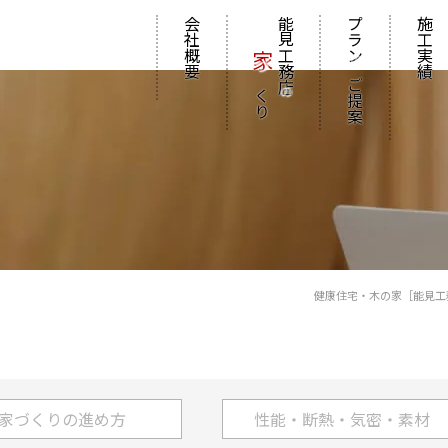
会社概要
能見工務店
プラン
施工実績
家
の
づくり
ご提案
の
健康住宅・木の家［能見工
家づくりの進め方
性能・断熱・気密・素材