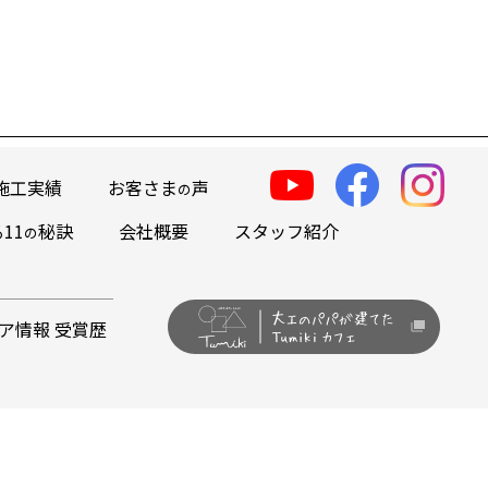
施工実績
お客さま
声
の
11
秘訣
会社概要
スタッフ紹介
の
ア情報 受賞歴